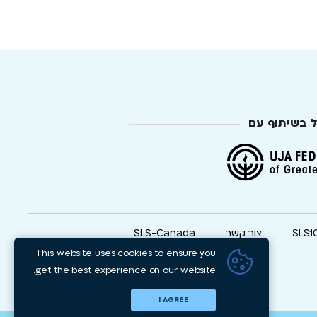
ל בשיתוף עם
SLS1
צור קשר
SLS-Canada
This website uses cookies to ensure you
get the best experience on our website.
I AGREE