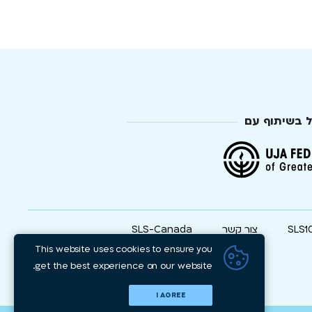
ל בשיתוף עם
SLS1
צור קשר
SLS-Canada
This website uses cookies to ensure you
get the best experience on our website.
I AGREE