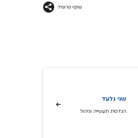
ם למדינה, ככל שהשנים עוברות אני
שתף פרופיל
ה מקומי שם, בנתינה למען המקום
שני גלעד
הנדסת תעשייה וניהול