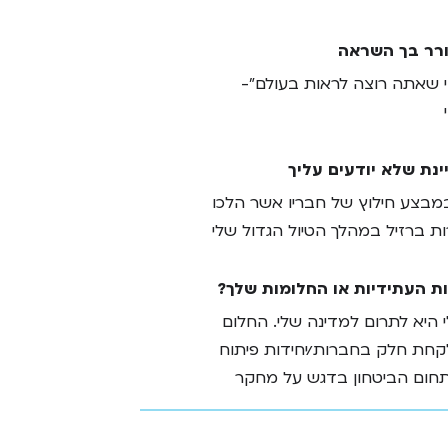
רר בך השראה
י שאתה רוצה לראות בעולם"-
ינת שלא יודעים עליך
בצע חילוץ של חבריו אשר הלכו
ות ברזיל במהלך הטיול הגדול שלי
ת העתידיות או החלומות שלך?
היא לתרום למדינה שלי. החלום
קחת חלק בחברות/יחידות פיתוח
חום הביטחון בדגש על מחקר
ען יצירת מקום בטוח יותר עבורנו
ים שלנו. מאז שאני ילדה הייתה לי את