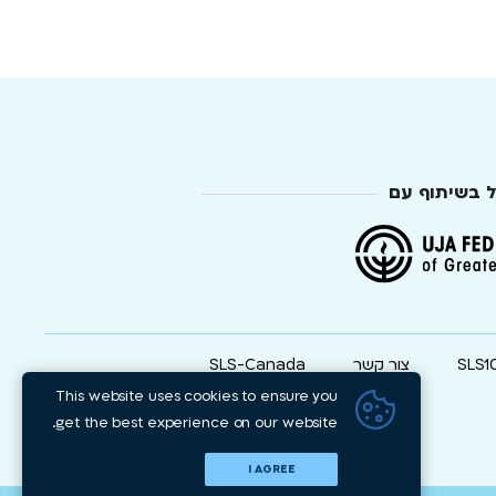
ל בשיתוף עם
SLS1
צור קשר
SLS-Canada
This website uses cookies to ensure you
get the best experience on our website.
I AGREE