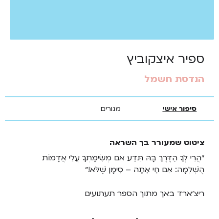
ספיר איצקוביץ
הנדסת חשמל
סיפור אישי
מגורים
ציטוט שמעורר בך השראה
״הֲרֵי לְךָ הַדֶּרֶךְ בָּהּ תֵּדַע אִם מְשִׂימָתְךָ עֲלֵי אֲדָמוֹת
הֻשְׁלְמָה: אִם חַי אַתָּה – סִימָן שֶׁלֹּא!״
ריצ׳ארד באך מתוך הספר תעתועים