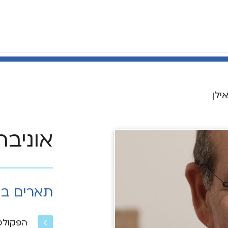
ילן
אוניבר
תארים ב
הפקולט