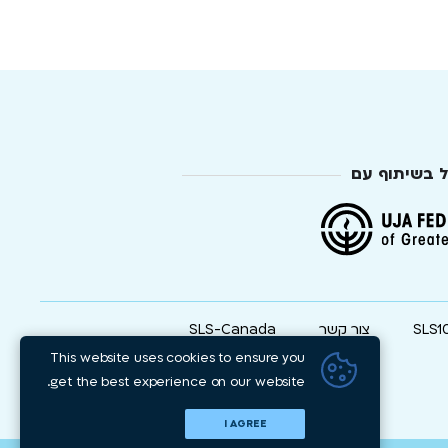
ל בשיתוף עם
SLS1
צור קשר
SLS-Canada
This website uses cookies to ensure you
get the best experience on our website.
I AGREE