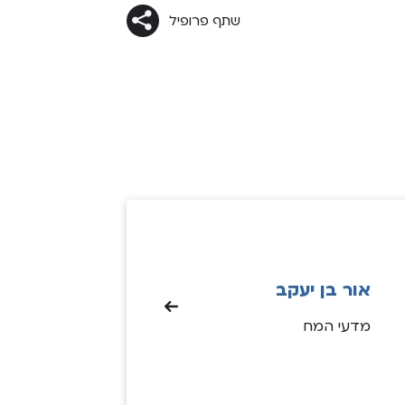
וא לעשות טוב בעולם, ולהשאיר אותו
שתף פרופיל
יך שמצאתי אותו – בין אם מדובר
עבודה, במשפחה, או בקהילה. אני
ש בכלים שאני רוכש לקדם בעזרת
מה ואת העולם.
אור בן יעקב
מדעי המח