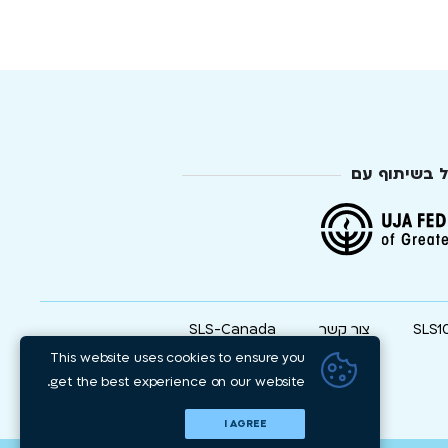
ל בשיתוף עם
SLS1
צור קשר
SLS-Canada
This website uses cookies to ensure you
get the best experience on our website.
I AGREE