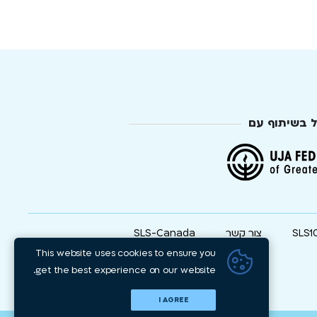
ל בשיתוף עם
SLS1
צור קשר
SLS-Canada
This website uses cookies to ensure you
get the best experience on our website.
I AGREE