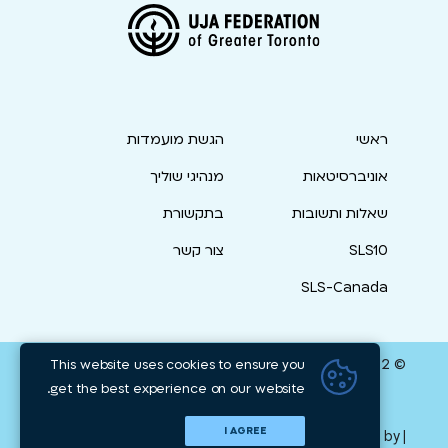
ראשי
הגשת מועמדות
אוניברסיטאות
מנהיגי שוליך
שאלות ותשובות
בתקשורת
SLS10
צור קשר
SLS-Canada
© 2022 UJA Federation of Greater Toronto. All rights
This website uses cookies to ensure you
get the best experience on our website.
reserved
I AGREE
Nicky Trok
| Design by
| Produced & Photographed by