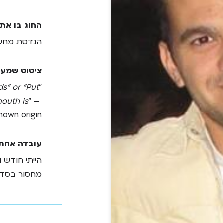
החוג בו את
הנדסת מחש
ציטוט שמעו
s" or "Put
"
outh is
" –
nown origin
עובדה אחת 
הייתי חודש 
מחסור בסד"
מדוע לדעתך
בגלל שאני א