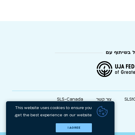
ל בשיתוף עם
SLS1
צור קשר
SLS-Canada
This website uses cookies to ensure you
get the best experience on our website.
I AGREE