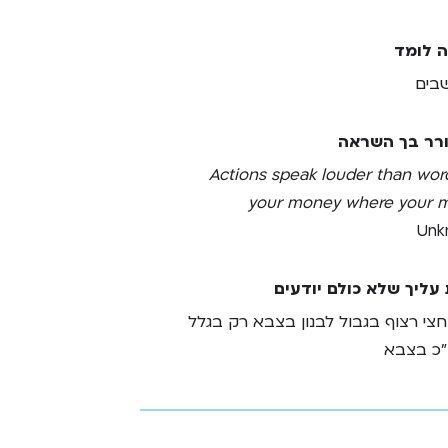
ה לומד
בים
רר בך השראה
Actions speak louder than word
your money where your m
Unk
עליך שלא כולם יודעים
וחצי רצוף בגבול לבנון בצבא רק בגלל
כ בצבא
 תהיה מנהיג שוליך טוב
דם סקרן שרוצה תמיד ללמוד יותר.