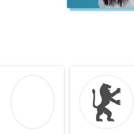
וכך לצמצם פע
מדוע לדעתך
בעיניי, מד
לוגית, יצירת
רבות למימוש 
כלי עוצמתי מ
וזו אחת הסי
בו. מצד אחד
הטבעי שלי בע
להתעלם מכך 
כאלה שאינן ח
לעמוד מהצד
וביצירתיות ש
על העתיד, גם
מאמינה שאוכ