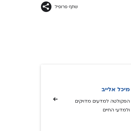
רים סוציו-אקונומיים
שתף פרופיל
 תהיי מנהיגת שוליך טובה
עי המחשב הוא תחום המשלב חשיבה
יות ומנהיגות. תחום זה מכיל אפשרויות
היצירתיות, אך יותר מכך, הוא מהווה
אוד אשר משפיע על חיינו באופן ניכר,
בות העיקריות שגרמו לי לרצות לעסוק
, זהו תחום ריאלי ומדויק, המקום
ולם האקדמי. מנגד, איני יכולה
שבין השפעותיו הרבות, נכללות גם
מיכל אלייב
יוביות, ואף מדאיגות. לכן אני לא רוצה
הפקולטה למדעים מדויקים
. אני שואפת להשתמש בידע
ולמדעי החיים
אני רוכשת כדי להוביל שינויים ולהשפיע
 מעבר לכותלי הטכנולוגיה. אני
ל לשלב בין העיסוק בתחום זה לבין