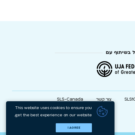
ל בשיתוף עם
SLS1
צור קשר
SLS-Canada
This website uses cookies to ensure you
get the best experience on our website.
I AGREE